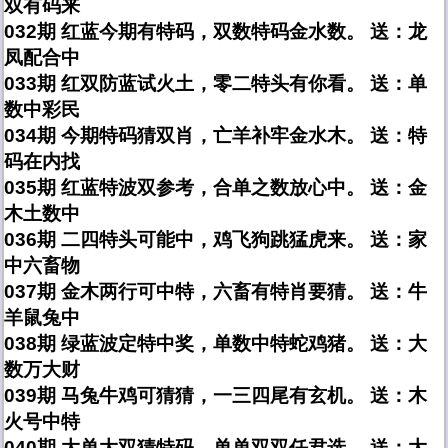
双有码来
032期 红蓝今期有特码，双数特码金水数。 送：龙
凤配合中
033期 红双防蓝试火土，零二特头有你看。 送：单
数中彩民
034期 今期特码猜双肖，亡羊补牢金水木。 送：特
码在内找
035期 红蓝特波双参考，合单之数放心中。 送：金
木土数中
036期 二四特头可能中，鸡飞狗跳猛虎来。 送：家
中六畜物
037期 金木两行可中特，六畜有特肖要猜。 送：牛
羊鼠兔中
038期 绿蓝波定特中奖，单数中特蛇鸡猪。 送：大
数万大财
039期 马兔牛鸡可猜猜，一三四尾有玄机。 送：木
火号中特
040期 大单大双猜特码，单单双双任君选。 送：大