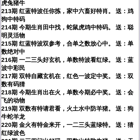
虎兔猪牛
213期 红蓝特波任你拣，家中六畜好特肖。 送：鸡
狗中特码
214期 今期生肖田中找，蛇鼠虎鸡中特码。 送：聪
明灵活物
215期 红蓝特波双参考，合单之数放心中。 送：单
数绝对中
216期 一二三头好玄机，单数特波看红绿。 送：蓝
波中彩民
217期 双特自藏玄机在，红色一波定中奖。 送：双
数有码猜
218期 今期生肖出在火，单数今期必中奖。 送：会
飞的动物
219期 双数有特请君看，火土水中防羊猪。 送：狗
牛蛇羊龙
220期 金火有特金来开，一二三头蓝绿特。 送：猜
红绿波色