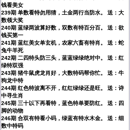
钱看美女
239期 单数看特勿用猜，土金两行当防水。 送：大
数领大奖
240期 蓝绿两波算好数，双数有特百分百。 送：欲
钱买第一
241期 蓝红美女单玄机，农家六畜有特肖。 送：蛇
兔牛羊死
242期 二四特头防三头，蓝蓝绿绿绝对中。 送：红
绿特双强
243期 猪牛鼠虎龙肖好，大数特码帮你忙。 送：牛
狗龙中特
244期 红色特波离不开，红红绿绿还是旺。 送：诗
中寻生肖
245期 三十以下再看特，蓝色特单要防红。 送：四
脚的动物
246期 合双有特看小码，绿蓝有特水木金。 送：细
数中特码