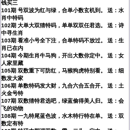
钱买三
101期 号双波为红与绿，合单小数玄机到。 送：水
肖中特码
102期 大单大双猜特码，单单双双任君选。 送：诗
中寻生肖
103期 看准小号全下注，合单特码不放过。 送：生
肖已在内
104期 今期生肖牛马狗，开出大数你定中。 送：女
人家里藏
105期 双数重下可防红，马猴狗虎特别看。 送：细
数发大家
106期 单数特码发大财，九合六合五合开。 送：土
火金号特
107期 双数猜特君选吧，绿蓝偷得美人归。 送：会
飞的动物
108期 一九特尾蓝色波，水木特行特在单。 送：双
数定有特