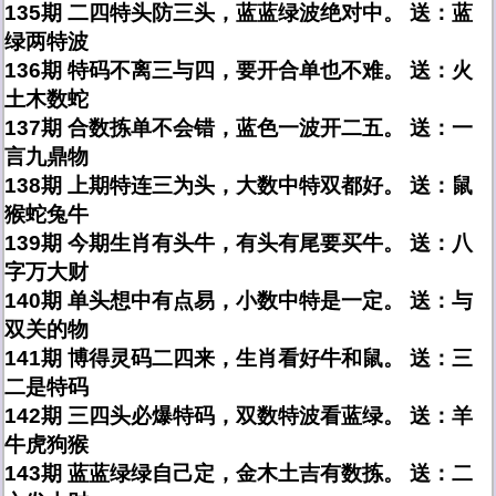
135期 二四特头防三头，蓝蓝绿波绝对中。 送：蓝
绿两特波
136期 特码不离三与四，要开合单也不难。 送：火
土木数蛇
137期 合数拣单不会错，蓝色一波开二五。 送：一
言九鼎物
138期 上期特连三为头，大数中特双都好。 送：鼠
猴蛇兔牛
139期 今期生肖有头牛，有头有尾要买牛。 送：八
字万大财
140期 单头想中有点易，小数中特是一定。 送：与
双关的物
141期 博得灵码二四来，生肖看好牛和鼠。 送：三
二是特码
142期 三四头必爆特码，双数特波看蓝绿。 送：羊
牛虎狗猴
143期 蓝蓝绿绿自己定，金木土吉有数拣。 送：二