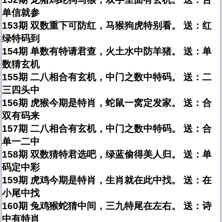
单信就参
153期 双数重下可防红，马猴狗虎特别看。 送：红
绿特码到
154期 单数有特请君查，火土水中防羊猪。 送：单
数猜玄机
155期 二八相合有玄机，中门之数中特码。 送：二
三四头中
156期 虎猴今期是特肖，蛇鼠一窝定发家。 送：合
双有码来
157期 二八相合有玄机，中门之数中特码。 送：合
单一二中
158期 双数猜特君选吧，绿蓝偷得美人归。 送：单
码定中彩
159期 虎鸡今期是特肖，生肖就在此中找。 送：在
小尾中找
160期 兔鸡猴蛇猜中间，三九特尾在左右。 送：诗
中有特肖