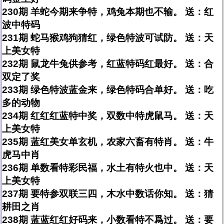
230期 羊蛇今期来争特，鸡兔本期也不输。 送：红
波中特码
231期 蛇马猴鸡狗猜红，绿色特波可试防。 送：天
上美女特
232期 鼠龙牛兔供参考，红蓝特码红最好。 送：合
双定了奖
233期 绿色特波蓝金来，绿色特码合单好。 送：吃
多的动物
234期 红红红蓝特中奖，双数中特虎鼠马。 送：天
上美女特
235期 蓝红美女单玄机，农家六畜有特肖。 送：牛
虎马中肖
236期 单数看特彩民福，水土有特火也中。 送：天
上美女特
237期 要特参双联三四，木水中数话你知。 送：猜
耕田之肖
238期 蓝蓝红红好码来，小数看特不爲过。 送：要