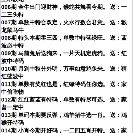
006期 金牛出门迎财神，猴蛇共舞看今期。 送：一
二三头特
007期 单数中特合双定，火水行数合君意。 送：猴
龙鼠马牛
008期 特头本期零三四，单数中特蓝绿旺。 送：蓝
波必中特
009期 马前兔后送狗来，一片天机定虎狗。 送：红
波中特码
010期 月到中秋分外明，万事如意鸡兔来。 送：猜
红蓝波中
011期 单数有奖红也是，红绿特码任你选。 送：家
中偷吃物
012期 红红蓝蓝有特码，单数有特尽可选。 送：家
畜一定中
013期 单码本期要反弹，鸡羊猪牛选一肖。 送：鸡
猴开特码
014期 小肖今期开好码，一二四五肖开特。 送：家