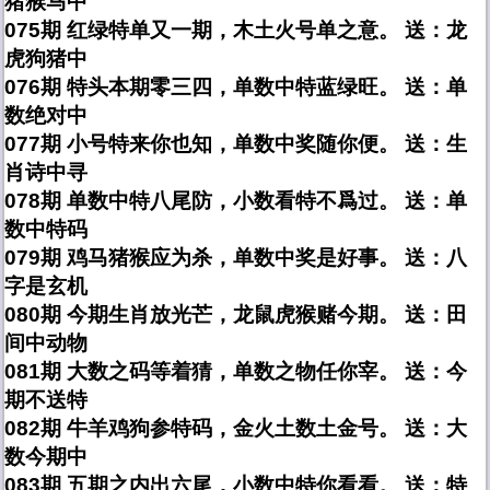
猪猴马中
075期 红绿特单又一期，木土火号单之意。 送：龙
虎狗猪中
076期 特头本期零三四，单数中特蓝绿旺。 送：单
数绝对中
077期 小号特来你也知，单数中奖随你便。 送：生
肖诗中寻
078期 单数中特八尾防，小数看特不爲过。 送：单
数中特码
079期 鸡马猪猴应为杀，单数中奖是好事。 送：八
字是玄机
080期 今期生肖放光芒，龙鼠虎猴赌今期。 送：田
间中动物
081期 大数之码等着猜，单数之物任你宰。 送：今
期不送特
082期 牛羊鸡狗参特码，金火土数土金号。 送：大
数今期中
083期 五期之内出六尾，小数中特你看看。 送：特